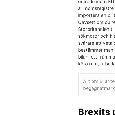
område inom EU 
är momsregistrer
importera en bil 
Oavsett om du red
Storbritannien ti
sökmotor och hitt
svårare att veta 
bestämmer man si
bilar i ett främ
köra runt, utbude
Allt om Bilar t
begagnatmarkna
Brexits