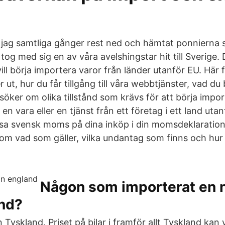
jag samtliga gånger rest ned och hämtat ponnierna sjä
 tog med sig en av våra avelshingstar hit till Sverige.
ll börja importera varor från länder utanför EU. Här 
 ut, hur du får tillgång till våra webbtjänster, vad d
söker om olika tillstånd som krävs för att börja impo
en vara eller en tjänst från ett företag i ett land utan
visa svensk moms på dina inköp i din momsdeklaration.
om vad som gäller, vilka undantag som finns och hur d
Någon som importerat en n
and?
n Tyskland. Priset på bilar i framför allt Tyskland kan