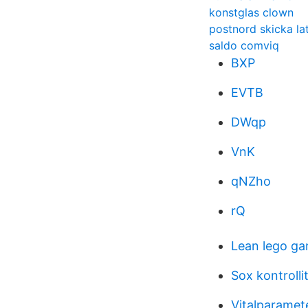
konstglas clown
postnord skicka lat
saldo comviq
BXP
EVTB
DWqp
VnK
qNZho
rQ
Lean lego ga
Sox kontrolli
Vitalparamet