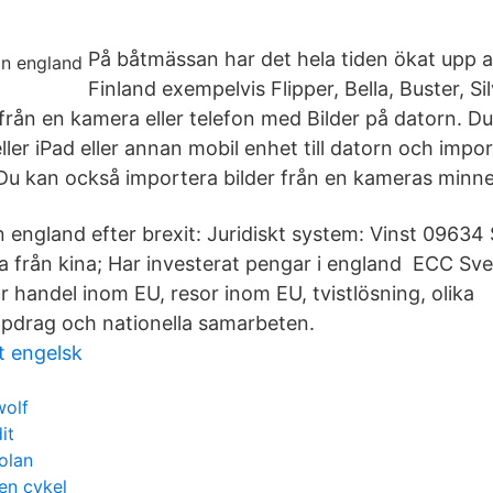
På båtmässan har det hela tiden ökat upp 
Finland exempelvis Flipper, Bella, Buster, S
från en kamera eller telefon med Bilder på datorn. D
ler iPad eller annan mobil enhet till datorn och impor
r. Du kan också importera bilder från en kameras minn
n england efter brexit: Juridiskt system: Vinst 09634 
a från kina; Har investerat pengar i england ECC Sver
 handel inom EU, resor inom EU, tvistlösning, olika
pdrag och nationella samarbeten.
 engelsk
wolf
it
olan
en cykel