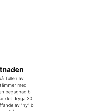
stnaden
på Tullen av
) stämmer med
 en begagnad bil
ar det dryga 30
fande av "ny" bil