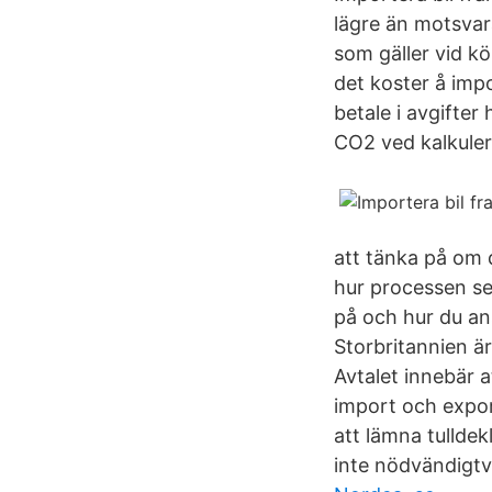
lägre än motsvar
som gäller vid kö
det koster å imp
betale i avgifter
CO2 ved kalkule
att tänka på om d
hur processen ser
på och hur du an
Storbritannien är
Avtalet innebär 
import och export
att lämna tullde
inte nödvändigtvi