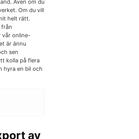
land. Även om du
erket. Om du vill
t helt rätt.
 från
v vår online-
Det är ännu
 och sen
 kolla på flera
n hyra en bil och
.
xport av