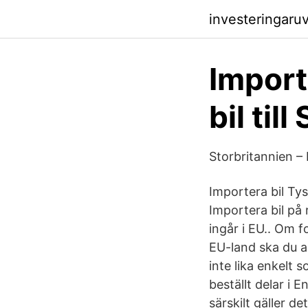
investeringaru
Import
bil til
Storbritannien – 
Importera bil Ty
Importera bil på 
ingår i EU.. Om 
EU-land ska du an
inte lika enkelt 
beställt delar i 
särskilt gäller d