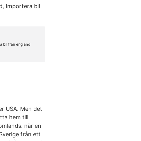
d, Importera bil
ler USA. Men det
tta hem till
tomlands. när en
 Sverige från ett