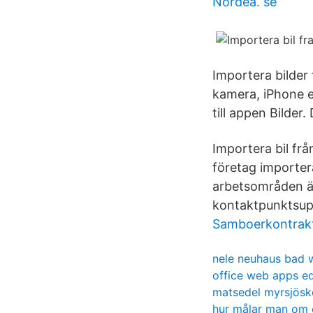
Nordea. se
Importera bilder 
kamera, iPhone el
till appen Bilde
Importera bil frå
företag importer
arbetsområden är
kontaktpunktsup
Samboerkontrakt
nele neuhaus bad 
office web apps ed
matsedel myrsjösk
hur målar man om 