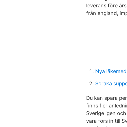
leverans före års
från england, imp
Nya läkemede
Soraka supp
Du kan spara peng
finns fler anledni
Sverige igen och
vara förs in till 