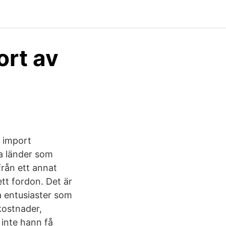
ort av
 import
ka länder som
från ett annat
ett fordon. Det är
a entusiaster som
kostnader,
 inte hann få