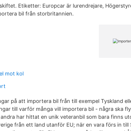
skiftet. Etiketter: Europcar är lurendrejare, Högerstyr
ortera bil från storbritannien.
l mot kol
ort
ar på att importera bil från till exempel Tyskland el
ngar till varför många vill importera bil - några ska fly
 andra har hittat en unik veteranbil som bara finns u
Sverige från ett land utanför EU; när en vara förs in till