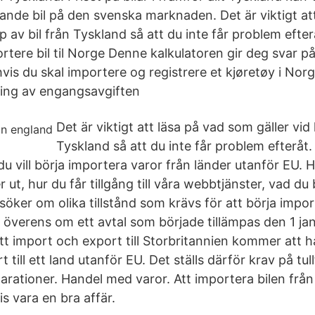
ande bil på den svenska marknaden. Det är viktigt at
p av bil från Tyskland så att du inte får problem efte
ortere bil til Norge Denne kalkulatoren gir deg svar 
 hvis du skal importere og registrere et kjøretøy i Norg
ring av engangsavgiften
Det är viktigt att läsa på vad som gäller vid 
Tyskland så att du inte får problem efteråt
u vill börja importera varor från länder utanför EU. H
 ut, hur du får tillgång till våra webbtjänster, vad d
söker om olika tillstånd som krävs för att börja impo
 överens om ett avtal som började tillämpas den 1 jan
att import och export till Storbritannien kommer att 
 till ett land utanför EU. Det ställs därför krav på tul
klarationer. Handel med varor. Att importera bilen fr
s vara en bra affär.