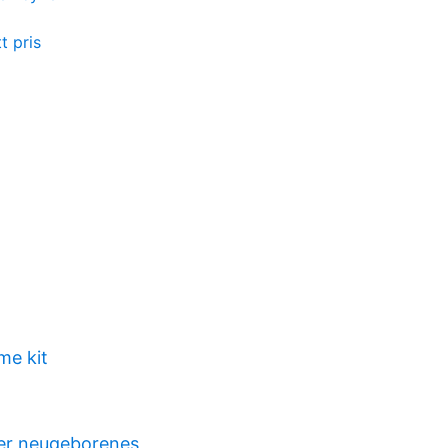
t pris
me kit
t
er neugeborenes