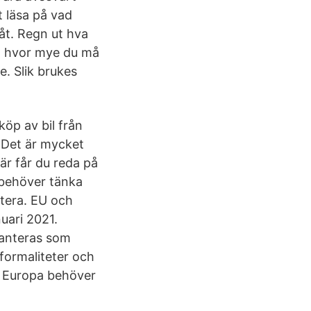
t läsa på vad
råt. Regn ut hva
på hvor mye du må
e. Slik brukes
köp av bil från
. Det är mycket
är får du reda på
u behöver tänka
rtera. EU och
uari 2021.
hanteras som
lformaliteter och
ån Europa behöver