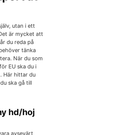
lv, utan i ett
 Det är mycket att
får du reda på
u behöver tänka
rtera. När du som
för EU ska du i
 Här hittar du
u ska gå till
y hd/hoj
 vara avsevärt