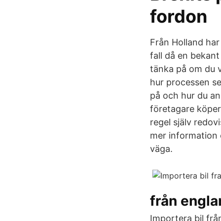
fordon
Från Holland har 
fall då en bekant
tänka på om du vi
hur processen ser
på och hur du an
företagare köper 
regel själv redo
mer information 
väga.
från engl
Importera bil frå