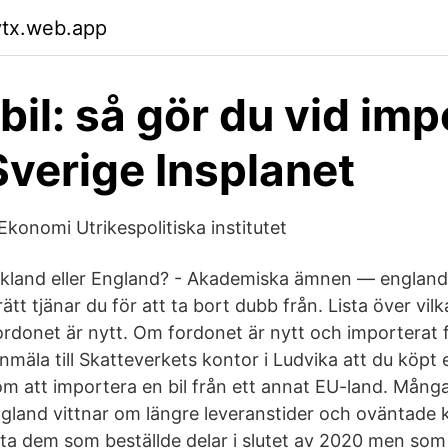
vtx.web.app
bil: så gör du vid imp
l Sverige Insplanet
Ekonomi Utrikespolitiska institutet
skland eller England? - Akademiska ämnen — england
rätt tjänar du för att ta bort dubb från. Lista över vil
fordonet är nytt. Om fordonet är nytt och importerat 
mäla till Skatteverkets kontor i Ludvika att du köpt 
som att importera en bil från ett annat EU-land. Mång
England vittnar om längre leveranstider och oväntade 
etta dem som beställde delar i slutet av 2020 men som