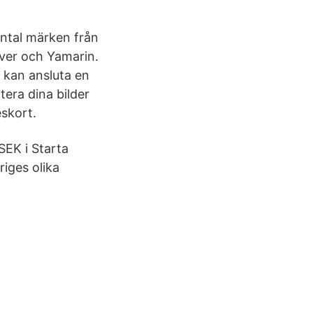
antal märken från
ilver och Yamarin.
u kan ansluta en
tera dina bilder
eskort.
SEK i Starta
iges olika