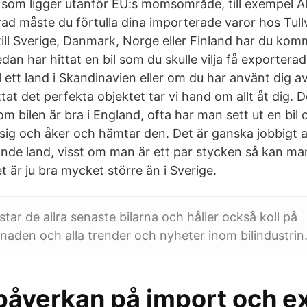
som ligger utanför EU:s momsområde, till exempel Å
ad måste du förtulla dina importerade varor hos Tullv
till Sverige, Danmark, Norge eller Finland har du kommi
an har hittat en bil som du skulle vilja få exporterad
ll ett land i Skandinavien eller om du har använt dig a
at det perfekta objektet tar vi hand om allt åt dig. 
om bilen är bra i England, ofta har man sett ut en bil
g och åker och hämtar den. Det är ganska jobbigt att
mande land, visst om man är ett par stycken så kan ma
t är ju bra mycket större än i Sverige.
estar de allra senaste bilarna och håller också koll på
den och alla trender och nyheter inom bilindustrin
 påverkan på import och e