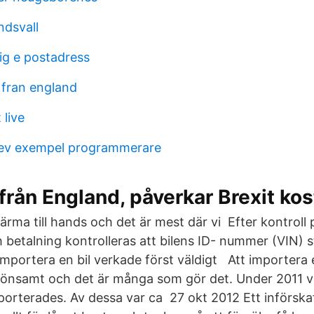
ndsvall
tig e postadress
 fran england
 live
rev exempel programmerare
från England, påverkar Brexit ko
ärma till hands och det är mest där vi Efter kontroll 
 betalning kontrolleras att bilens ID- nummer (VIN
 importera en bil verkade först väldigt Att importera
 lönsamt och det är många som gör det. Under 2011 v
porterades. Av dessa var ca 27 okt 2012 Ett införskaf