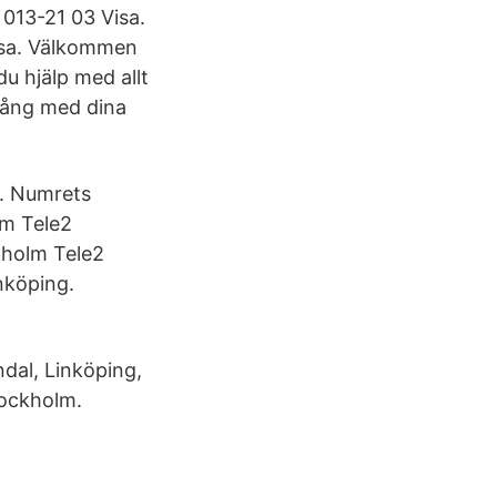
 013-21 03 Visa.
isa. Välkommen
du hjälp med allt
gång med dina
g. Numrets
um Tele2
kholm Tele2
nköping.
dal, Linköping,
tockholm.