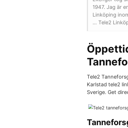
1947. Jag är e
Linköping inom
… Tele2 Linköp
Öppettid
Tannefo
Tele2 Tanneforsg
Karlstad tele2 l
Sverige. Get dir
Tanneforsg