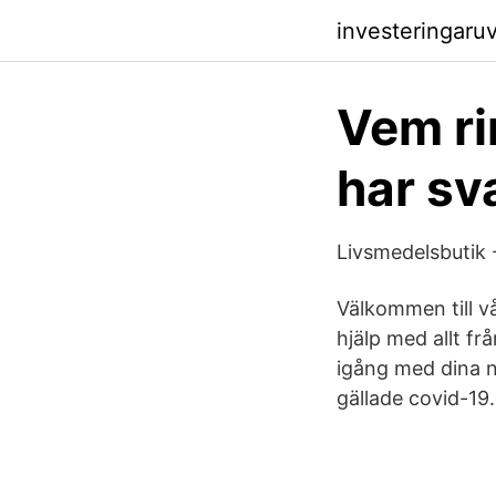
investeringaru
Vem ri
har sv
Livsmedelsbutik
Välkommen till vå
hjälp med allt f
igång med dina ny
gällade covid-19.