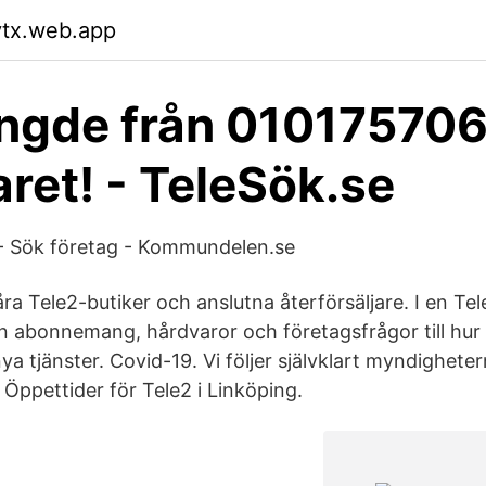
vtx.web.app
ngde från 010175706
aret! - TeleSök.se
 - Sök företag - Kommundelen.se
ra Tele2-butiker och anslutna återförsäljare. I en Tel
rån abonnemang, hårdvaror och företagsfrågor till h
a tjänster. Covid-19. Vi följer självklart myndighetern
 Öppettider för Tele2 i Linköping.