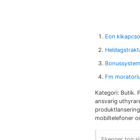
Eon kikapcso
Heldagstrakt
Bonussystem
Fm moratori
Kategori: Butik. 
ansvarig uthyrare
produktlanserin
mobiltelefoner 
Ekenger tog s