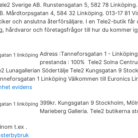
Tele2 Sverige AB. Runstensgatan 5, 582 78 Linköping.
B. Mårdtorpsgatan 4, 584 32 Linköping. 013-17 81 V
tiker och anslutna återförsäljare. I en Tele2-butik får 
 hårdvaror och företagsfrågor till hur du kommer i
Adress :Tanneforsgatan 1 - Linköpin
prestanda : 100% Tele2 Solna Centr
e2 Lunagallerian Södertälje Tele2 Kungsgatan 9 Stoc
nneforsgatan 1 Linköping Välkommen till Euronics Li
nhet evidens
399kr. Kungsgatan 9 Stockholm, Möln
Marieberg Galleria. Tele2 butikerna s
inom t.ex .
österbybruk