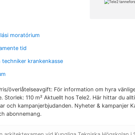
lási moratórium
amente tid
 techniker krankenkasse
um
Pris/överlåtelseavgift: För information om hyra vänli
. Storlek: 110 m² Aktuellt hos Tele2. Här hittar du all
gar och kampanjerbjudanden. Nyheter & kampanjer K
och abonnemang.
in arkitektexamen vid Kungliga Tekniska Högskolan i