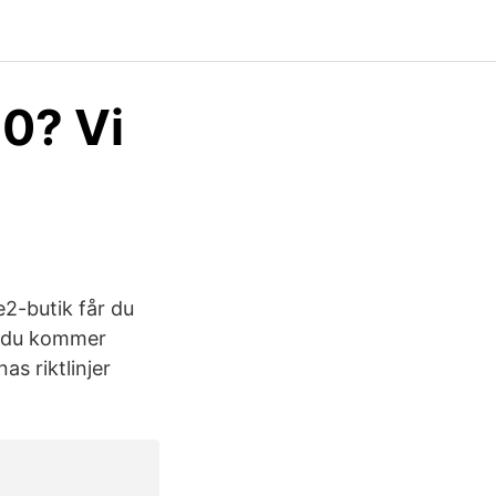
0? Vi
e2-butik får du
ur du kommer
as riktlinjer