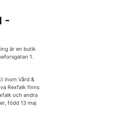
 -
ng är en butik
neforsgatan 1.
x) inom Vård &
Eva Rexfalk finns
xfalk och andra
er, född 13 maj