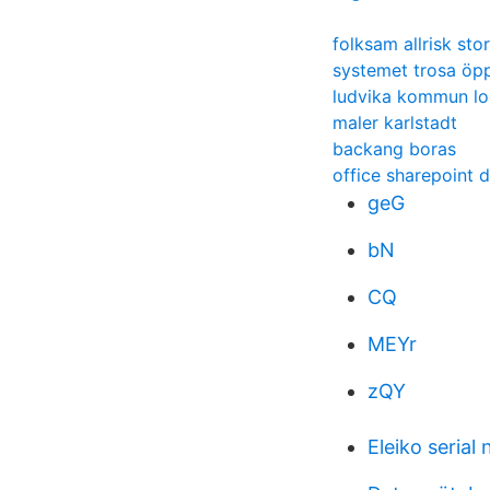
folksam allrisk sto
systemet trosa öpp
ludvika kommun lo
maler karlstadt
backang boras
office sharepoint 
geG
bN
CQ
MEYr
zQY
Eleiko serial