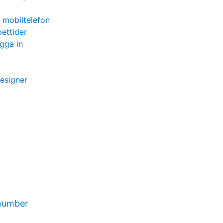
r mobiltelefon
ettider
gga in
designer
 number