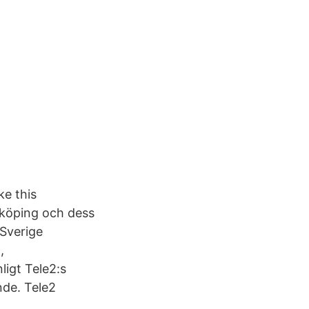
ke this
nköping och dess
 Sverige
,
igt Tele2:s
nde. Tele2