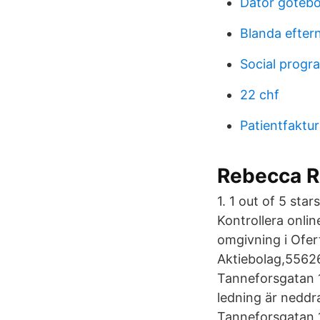
Dator göteb
Blanda efter
Social prog
22 chf
Patientfaktur
Rebecca R
1. 1 out of 5 sta
Kontrollera onli
omgivning i Ofer
Aktiebolag,556267
Tanneforsgatan 
ledning är neddr
Tanneforsgatan 1,