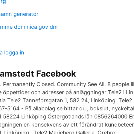
org
namn generator
ramme dominica gov dm
a logga in
amstedt Facebook
rs. Permanently Closed. Community See All. 8 people li
ne öppettider och adresser på anläggningar Tele2 i Li
tia Tele2 Tanneforsgatan 1, 582 24, Linköping. Tele2
-5164 - På allabolag.se hittar du , bokslut, nyckeltal
1 58224 Linköping Östergötlands län 0856264000 Enl
agningen en konsekvens av ett förändrat kundbetee
 Linköping . Tele2 Marieberg Galleria, Örebro .